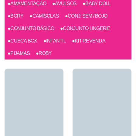
●AMAMENTAÇÃO
●AVULSOS
●BABY-DOLL
●BORY
●CAMISOLAS
●CONJ: SEM / BOJO
●CONJUNTO BÁSICO
●CONJUNTO LINGERIE
●CUECA BOX
●INFANTIL
●KIT-REVENDA
●PIJAMAS
●ROBY