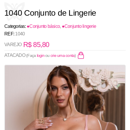
1040 Conjunto de Lingerie
Categorias:
●Conjunto básico
,
●Conjunto lingerie
REF:
1040
R$
85,80
VAREJO
ATACADO
(Faça
login
ou
crie uma conta
)