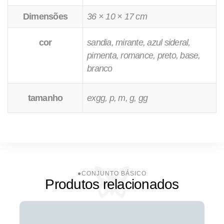
Dimensões
36 × 10 × 17 cm
cor
sandia, mirante, azul sideral,
pimenta, romance, preto, base,
branco
tamanho
exgg, p, m, g, gg
Produtos relacionados