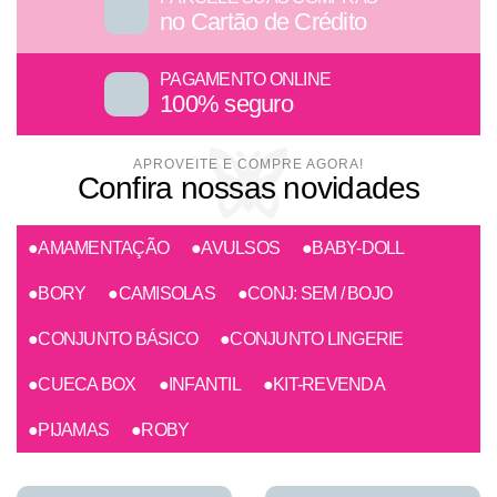
no Cartão de Crédito
PAGAMENTO ONLINE
100% seguro
Confira nossas novidades
●AMAMENTAÇÃO
●AVULSOS
●BABY-DOLL
●BORY
●CAMISOLAS
●CONJ: SEM / BOJO
●CONJUNTO BÁSICO
●CONJUNTO LINGERIE
●CUECA BOX
●INFANTIL
●KIT-REVENDA
●PIJAMAS
●ROBY