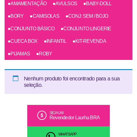
●AMAMENTAÇÃO
●AVULSOS
●BABY-DOLL
●BORY
●CAMISOLAS
●CONJ: SEM / BOJO
●CONJUNTO BÁSICO
●CONJUNTO LINGERIE
●CUECA BOX
●INFANTIL
●KIT-REVENDA
●PIJAMAS
●ROBY
Nenhum produto foi encontrado para a sua
seleção.
SEJA UM
Revendedor Laurha BRA
WHATSAPP