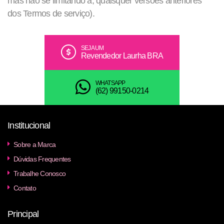
mas não se limitando a, quaisquer versões anteriores
dos Termos de serviço).
SEJA UM
Revendedor Laurha BRA
WHATSAPP
(62) 99150-0214
Institucional
Sobre a Marca
Dúvidas Frequentes
Trabalhe Conosco
Contato
Principal