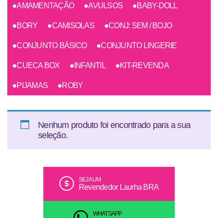
●AMAMENTAÇÃO
●AVULSOS
●BABY-DOLL
●BORY
●CAMISOLAS
●CONJ: SEM / BOJO
●CONJUNTO BÁSICO
●CONJUNTO LINGERIE
●CUECA BOX
●INFANTIL
●KIT-REVENDA
●PIJAMAS
●ROBY
Nenhum produto foi encontrado para a sua
seleção.
SEJA UM
Revendedor Laurha BRA
WHATSAPP