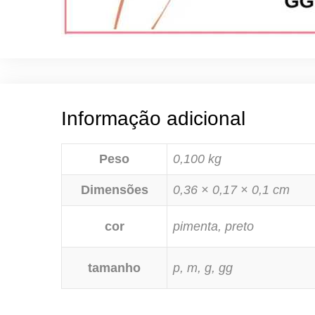
Informação adicional
Peso
0,100 kg
Dimensões
0,36 × 0,17 × 0,1 cm
cor
pimenta, preto
tamanho
p, m, g, gg