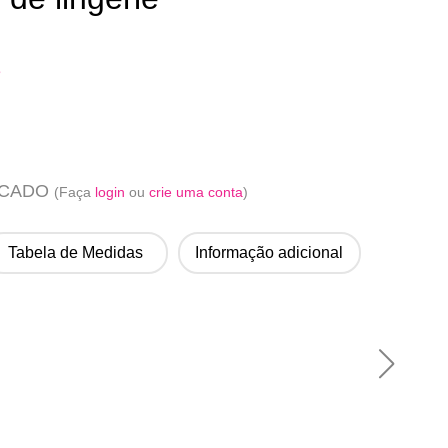
e
ACADO
(Faça
login
ou
crie uma conta
)
Tabela de Medidas
Informação adicional