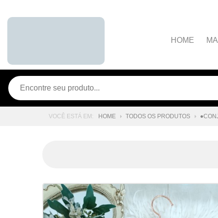
HOME
MA
A marca
Dúvidas Frequente
Contato
HOME
TODOS OS PRODUTOS
●CONJ