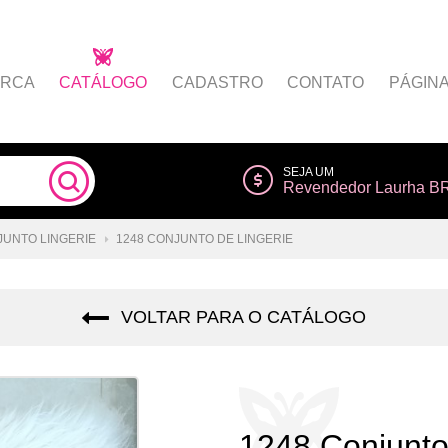
RCA
CATÁLOGO
CADASTRO
CONTATO
PÁGIN
Como comprar
Painel do Afiliado
SEJA UM
Revendedor Laurha B
s
Lista de Desejos
Regulamento
Login do Afiliado
UNTO LINGERIE
1248 CONJUNTO DE LINGERIE
Seja um afiliado
VOLTAR PARA O CATÁLOGO
1248 Conjunto 