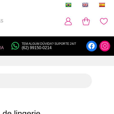
AS
TEM ALGUM DÚVIDA? SUPORTE 24/7
RA
(62) 99150-0214
de lingerie