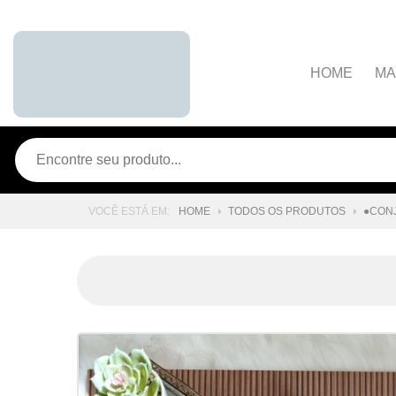
HOME
MA
A marca
Dúvidas Frequente
Contato
HOME
TODOS OS PRODUTOS
●CONJ