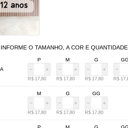
INFORME O TAMANHO, A COR E QUANTIDADE
P
M
G
G
A
R$
17,80
R$
17,80
R$
17,80
R$
17,
M
G
GG
R$
17,80
R$
17,80
R$
17,80
P
M
G
G