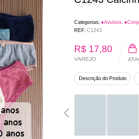
Categorias:
●Avulsos
,
●Conju
REF:
C1243
R$
17,80
VAREJO
AT
Descrição do Produto