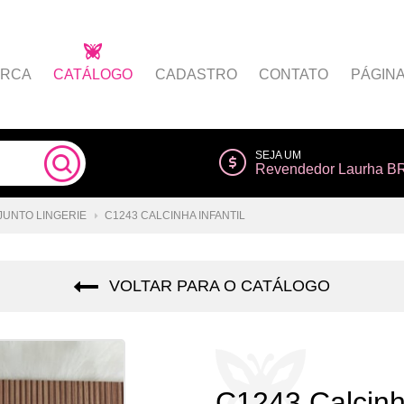
RCA
CATÁLOGO
CADASTRO
CONTATO
PÁGIN
Como comprar
Painel do Afiliado
SEJA UM
Revendedor Laurha B
s
Lista de Desejos
Regulamento
Login do Afiliado
UNTO LINGERIE
C1243 CALCINHA INFANTIL
Seja um afiliado
VOLTAR PARA O CATÁLOGO
C1243 Calcinha