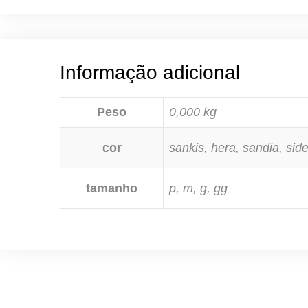
Informação adicional
Peso
0,000 kg
cor
sankis, hera, sandia, sid
tamanho
p, m, g, gg