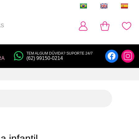
AS
TEM ALGUM DÚVIDA? SUPORTE 24/7
RA
(62) 99150-0214
 infantil