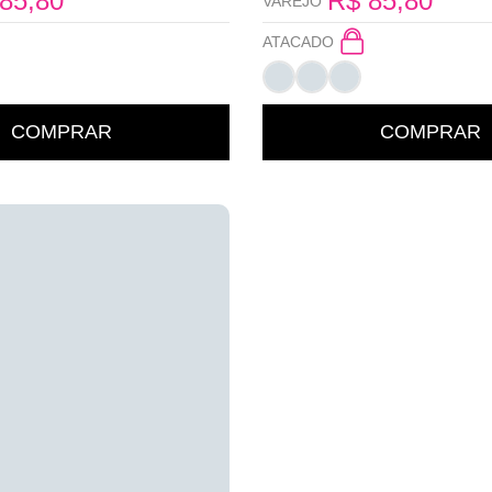
85,80
R$
85,80
VAREJO
ATACADO
COMPRAR
COMPRAR