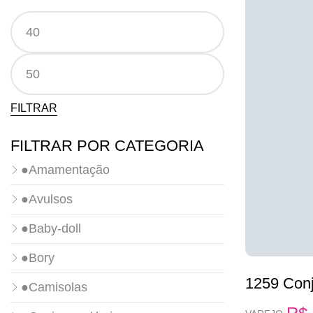
Preço
Preço
mínimo
máximo
FILTRAR
FILTRAR POR CATEGORIA
●Amamentação
●Avulsos
●Baby-doll
●Bory
1259 Conj
●Camisolas