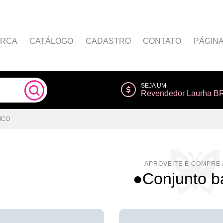
RCA
CATÁLOGO
CADASTRO
CONTATO
PÁGIN
Como comprar
Painel do Afiliado
SEJA UM
Revendedor Laurha B
s
Lista de Desejos
Regulamento
Login do Afiliado
ICO
Seja um afiliado
●Conjunto b