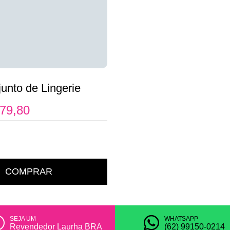
unto de Lingerie
79,80
COMPRAR
SEJA UM
WHATSAPP
Revendedor Laurha BRA
(62) 99150-0214