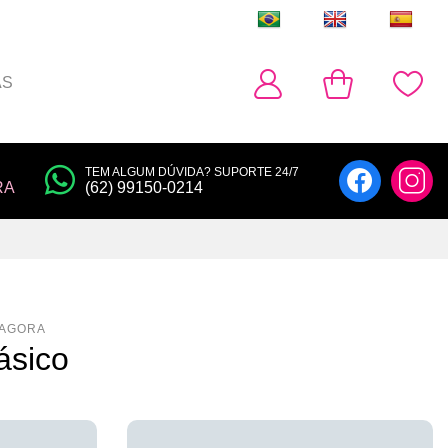
AS
TEM ALGUM DÚVIDA? SUPORTE 24/7
RA
(62) 99150-0214
ásico