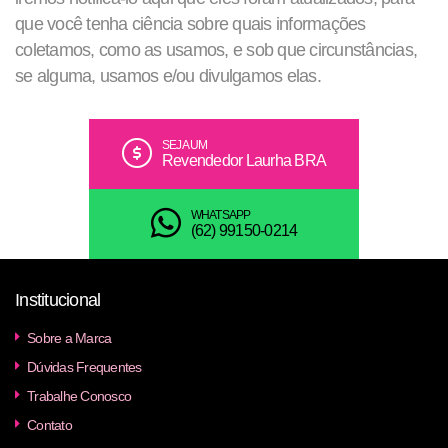
que você tenha ciência sobre quais informações
coletamos, como as usamos, e sob que circunstâncias,
se alguma, usamos e/ou divulgamos elas.
SEJA UM
Revendedor Laurha BRA
WHATSAPP
(62) 99150-0214
Institucional
Sobre a Marca
Dúvidas Frequentes
Trabalhe Conosco
Contato